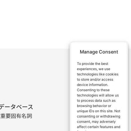
Manage Consent
To provide the best
experiences, we use
technologies like cookies
to store and/or access
device information.
Consenting to these
technologies will allow us
to process data such as
データベース
browsing behavior or
unique IDs on this site. Not
と重要固有名詞
consenting or withdrawing
consent, may adversely
affect certain features and