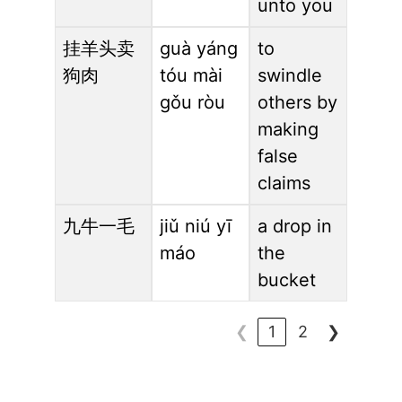
unto you
挂羊头卖
guà yáng
to
狗肉
tóu mài
swindle
gǒu ròu
others by
making
false
claims
九牛一毛
jiǔ niú yī
a drop in
máo
the
bucket
❮
1
2
❯