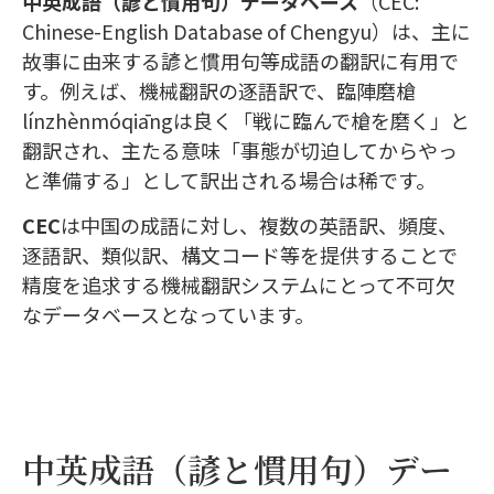
中英成語（諺と慣用句）データベース
（CEC:
Chinese-English Database of Chengyu）は、主に
故事に由来する諺と慣用句等成語の翻訳に有用で
す。例えば、機械翻訳の逐語訳で、臨陣磨槍
línzhènmóqiāngは良く「戦に臨んで槍を磨く」と
翻訳され、主たる意味「事態が切迫してからやっ
と準備する」として訳出される場合は稀です。
CEC
は中国の成語に対し、複数の英語訳、頻度、
逐語訳、類似訳、構文コード等を提供することで
精度を追求する機械翻訳システムにとって不可欠
なデータベースとなっています。
中英成語（諺と慣用句）デー