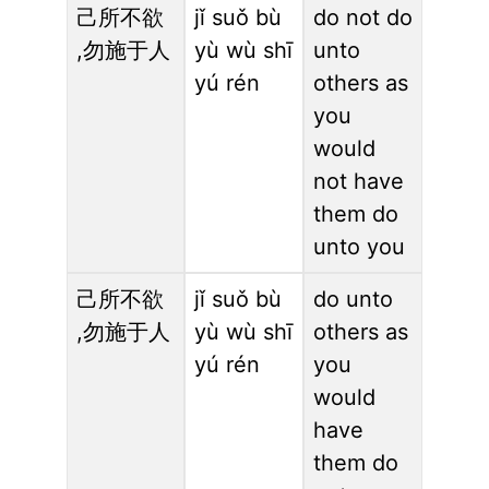
己所不欲
jǐ suǒ bù
do not do
,勿施于人
yù wù shī
unto
yú rén
others as
you
would
not have
them do
unto you
己所不欲
jǐ suǒ bù
do unto
,勿施于人
yù wù shī
others as
yú rén
you
would
have
them do