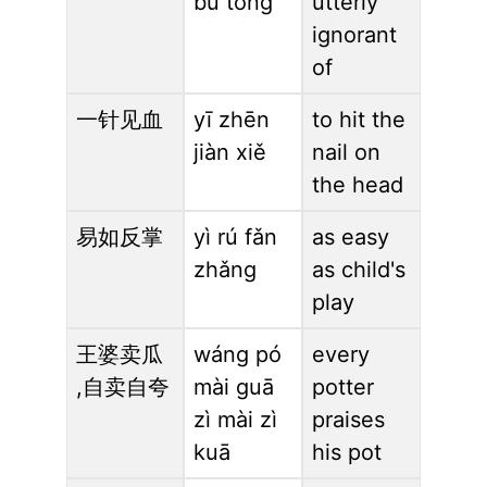
bù tōng
utterly
ignorant
of
一针见血
yī zhēn
to hit the
jiàn xiě
nail on
the head
易如反掌
yì rú fǎn
as easy
zhǎng
as child's
play
王婆卖瓜
wáng pó
every
,自卖自夸
mài guā
potter
zì mài zì
praises
kuā
his pot