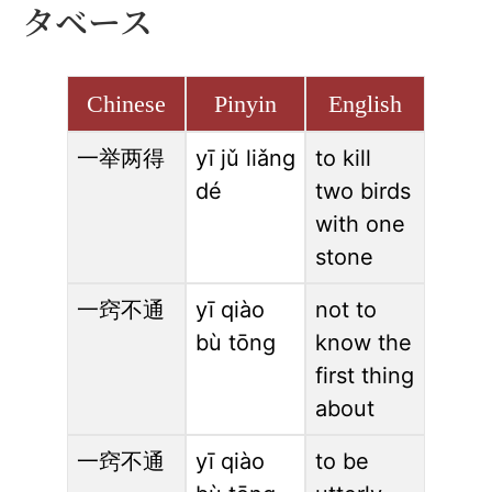
タベース
Chinese
Pinyin
English
一举两得
yī jǔ liǎng
to kill
dé
two birds
with one
stone
一窍不通
yī qiào
not to
bù tōng
know the
first thing
about
一窍不通
yī qiào
to be