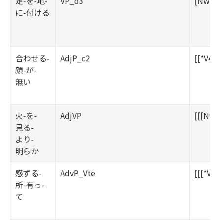
足-を-地-
VP_d3
[Nwo][
に-付ける
合わせる-
AdjP_c2
[[*V40
顔-が-
無い
火-を-
AdjVP
[[[Nwo
見る-
より-
明らか
感ずる-
AdvP_Vte
[[[*V4
所-有っ-
て