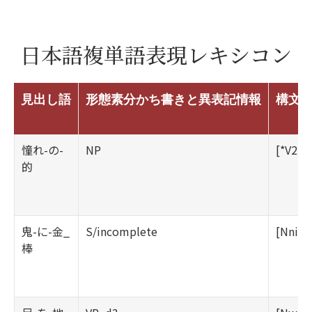
日本語複単語表現レキシコン
見出し語
形態素分かち書きと異表記情報
構文
憧れ-の-
NP
[*V22n
的
鬼-に-金_
S/incomplete
[Nni][
棒