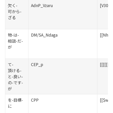
欠く-
AdnP_Vzaru
[V30be
可から-
ざる
物-は-
DM/SA_Ndaga
[[Nha(
相談-だ-
が
て-
CEP_p
[[[[[[
頂ける-
と-良い-
の-です-
が
を-目標-
CPP
[[$wo][
に