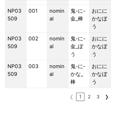
NP03
001
nomin
鬼
-
に
-
おにに
509
al
金
_
棒
かなぼ
う
NP03
002
nomin
鬼
-
に
-
おにに
509
al
金
_
ぼ
かなぼ
う
う
NP03
003
nomin
鬼
-
に
-
おにに
509
al
かな
_
かなぼ
棒
う
❮
1
2
3
❯