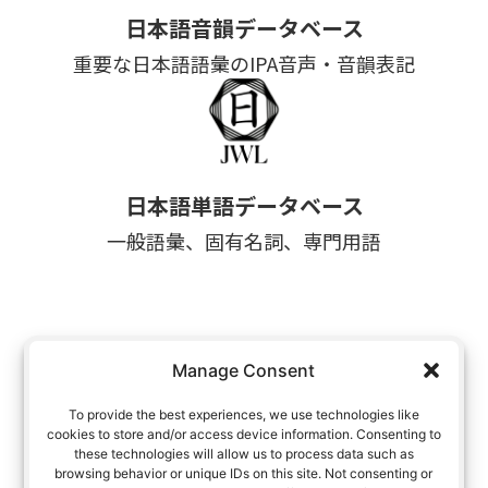
日本語音韻データベース
重要な日本語語彙のIPA音声・音韻表記
日本語単語データベース
一般語彙、固有名詞、専門用語
参考文献
Manage Consent
To provide the best experiences, we use technologies like
cookies to store and/or access device information. Consenting to
these technologies will allow us to process data such as
browsing behavior or unique IDs on this site. Not consenting or