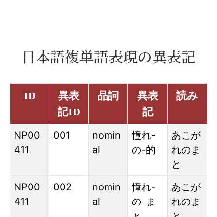
日本語複単語表現の異表記
ID
異表
品詞
異表
読み
記ID
記
NP00
001
nomin
憧れ
-
あこが
411
al
の
-
的
れのま
と
NP00
002
nomin
憧れ
-
あこが
411
al
の
-
ま
れのま
と
と