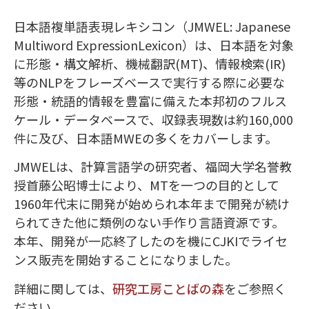
日本語複単語表現レキシコン（JMWEL: Japanese
Multiword ExpressionLexicon）は、日本語を対象
に形態・構文解析、機械翻訳(MT)、情報検索(IR)
等のNLPをフレーズベースで実行する際に必要な
形態・統語的情報を豊富に備えた本邦初のフルス
ケール・データベースで、収録表現数は約160,000
件に及び、日本語MWEの多くをカバーします。
JMWELは、計算言語学の研究者、福岡大学名誉教
授首藤公昭博士により、MTを一つの目的として
1960年代末に開発が始められ本年まで開発が続け
られてきた他に類例のない手作り言語資源です。
本年、開発が一応終了したのを機にCJKIでライセ
ンス販売を開始することになりました。
詳細に関しては、
研究工房ことばの森
をご参照く
ださい。