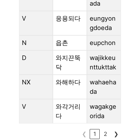
ada
V
응용되다
eungyon
gdoeda
N
읍촌
eupchon
D
와지끈뚝
wajikkeu
닥
nttukttak
NX
와해하다
wahaeha
da
V
와각거리
wagakge
다
orida
❮
1
2
❯