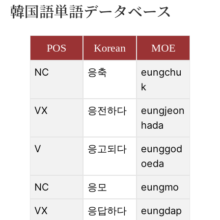
韓国語単語データベース
POS
Korean
MOE
NC
응축
eungchu
k
VX
응전하다
eungjeon
hada
V
응고되다
eunggod
oeda
NC
응모
eungmo
VX
응답하다
eungdap